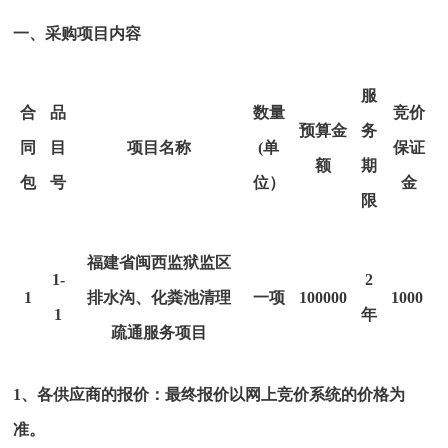
一、采购项目内容
服
合
品
数量
竞价
预算金
务
同
目
项目名称
(单
保证
额
期
包
号
位）
金
限
福建省闽西监狱监区
1-
2
1
排水沟、化粪池清理
一项
100000
1000
1
年
疏通服务项目
1、各供应商的报价：最终报价以网上竞价系统的价格为
准。